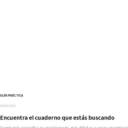
GUÍA PRÁCTICA
08/06/2021
Encuentra el cuaderno que estás buscando
Cuanto más específica es una búsqueda, más difícil es a veces encontrar 