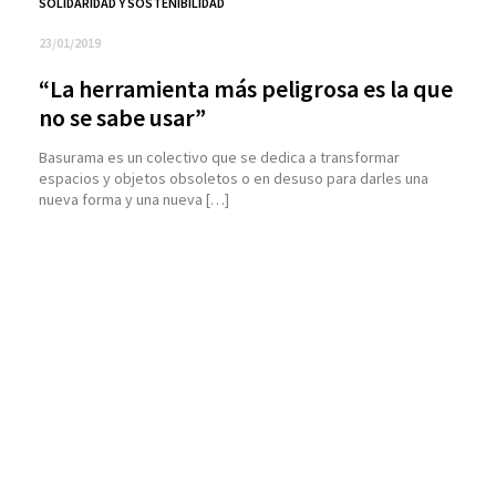
SOLIDARIDAD Y SOSTENIBILIDAD
23/01/2019
“La herramienta más peligrosa es la que
no se sabe usar”
Basurama es un colectivo que se dedica a transformar
espacios y objetos obsoletos o en desuso para darles una
nueva forma y una nueva […]