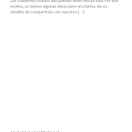
Los cuadernos usados aún pueden tener mucha vida. Por ese
motivo, os damos algunas ideas para reciclarlos. No os
olvidéis de compartirlas con vuestros […]