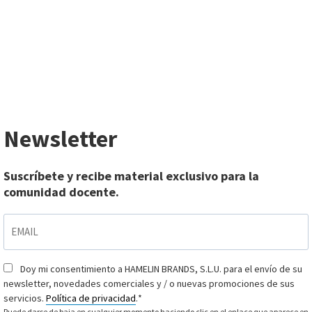
Newsletter
Suscríbete y recibe material exclusivo para la
comunidad docente.
EMAIL
*
Doy mi consentimiento a HAMELIN BRANDS, S.L.U. para el envío de su
Consentimiento
*
newsletter, novedades comerciales y / o nuevas promociones de sus
servicios.
Política de privacidad
.
*
Puede darse de baja en cualquier momento haciendo clic en el enlace que aparece en