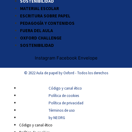
SOSTENIBILIDAD
MATERIAL ESCOLAR
ESCRITURA SOBRE PAPEL
PEDAGOGÍA Y CONTENIDOS
FUERA DEL AULA
OXFORD CHALLENGE
SOSTENIBILIDAD
Instagram
Facebook
Envelope
© 2022 Aula de papel by Oxford - Todos los derechos
Código y canal ético
Política de cookies
Política de privacidad
Términos de uso
by NEORG
Código y canal ético