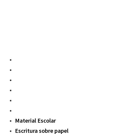
Material Escolar
Escritura sobre papel
Pedagogía y contenidos
Fuera del aula
Oxford Challenge
Sostenibilidad
Material Escolar
Escritura sobre papel