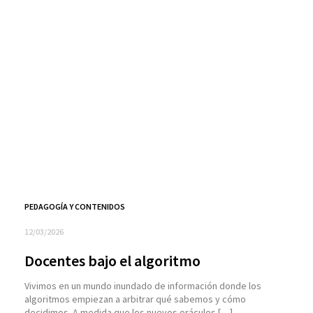
PEDAGOGÍA Y CONTENIDOS
12/03/2026
Docentes bajo el algoritmo
Vivimos en un mundo inundado de información donde los
algoritmos empiezan a arbitrar qué sabemos y cómo
decidimos. A medida que los nuevos oráculos […]