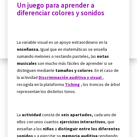
Un juego para aprender a
diferenciar colores y sonidos
La variable visual es un apoyo extraordinario en la
enseñanza.
Igual que en matemáticas se enseña
sumando melones o restando pasteles, las
notas
musicales
son mucho más fáciles de aprender si se
distinguen mediante
tamaños y colores
. En el caso de
la actividad
Discriminación auditiva y visual
,
recogida en la plataforma
Tiching
, los troncos de árbol
representan los distintos tonos.
La
actividad
consta de
seis apartados,
cada uno de
ellos con unos cuantos
ejercicios interactivos
, que
enseñan a los
niños
a
distinguir entre los diferentes
sonidos
y a ejercitar su
memoria auditiva
repitiendo