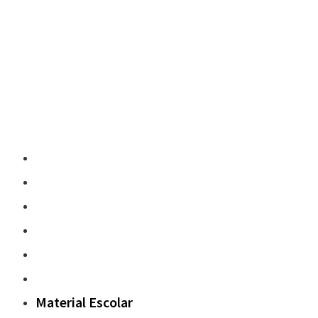
Material Escolar
Escritura sobre papel
Pedagogía y contenidos
Fuera del aula
Oxford Challenge
Sostenibilidad
Material Escolar