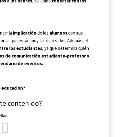
os a los padres
, así como
conectar con los
ntar la
implicación
de los
alumnos
con sus
con la que están muy familiarizados. Además, el
ntre los estudiantes
, ya que determina quién
es de comunicación estudiante-profesor y
lendario de eventos.
la educación?
ste contenido?
llas