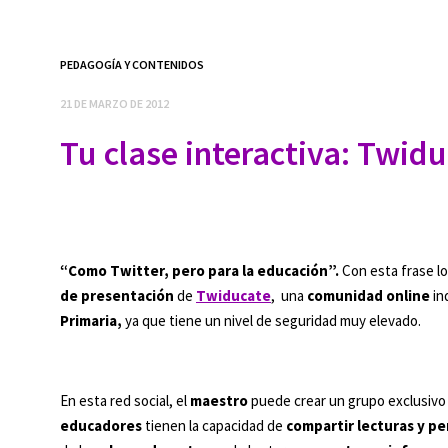
PEDAGOGÍA Y CONTENIDOS
21 DE MARZO DE 2012
Tu clase interactiva: Twid
“Como Twitter, pero para la educación”.
Con esta frase l
de presentación
de
Twiducate
, una
comunidad online
in
Primaria,
ya que tiene un nivel de seguridad muy elevado.
En esta red social, el
maestro
puede crear un grupo exclusivo 
educadores
tienen la capacidad de
compartir lecturas y p