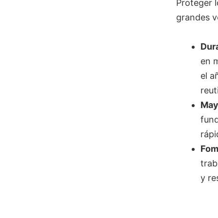
Proteger l
grandes ve
Dura
en m
el a
reut
May
fund
ráp
Fome
trab
y re