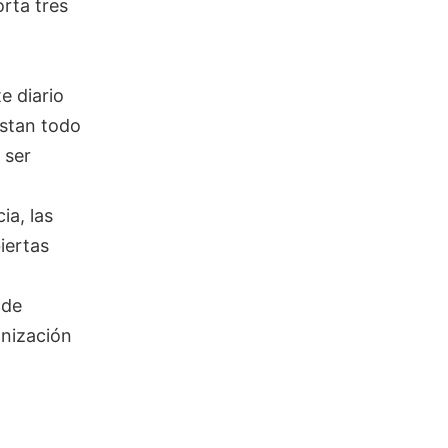
orta tres
e diario
istan todo
 ser
ia, las
iertas
 de
anización