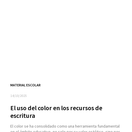
MATERIAL ESCOLAR
14/10/2025
El uso del color en los recursos de
escritura
El color se ha consolidado como una herramienta fundamental
en el ámbito educativo, no solo por su valor estético, sino por