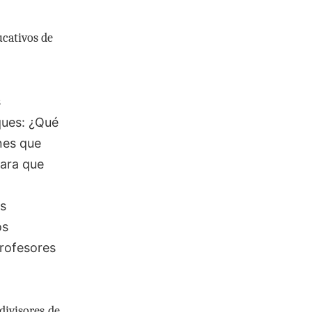
ucativos de
s
ques: ¿Qué
ones que
para que
as
os
profesores
divisores de