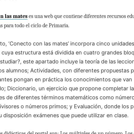
n las mate
s
es una web que contiene diferentes recursos ed
 para todo el ciclo de Primaria.
to, ‘Conecto con las mates’ incorpora cinco unidade
 cuya estructura está dividida en cuatro grandes blo
tudiar?, este apartado incluye la teoría de las lecci
los alumnos; Actividades, con diferentes propuestas 
iantes pongan en práctica los conocimientos que van
o; Diccionario, un ejercicio que propone completar l
nes de diferentes términos matemáticos como númer
divisores o números primos; y Evaluación, donde los 
u disposición exámenes que puede utilizar en clase.
s didácticas del portal son: Los múltiples de un número, Los 