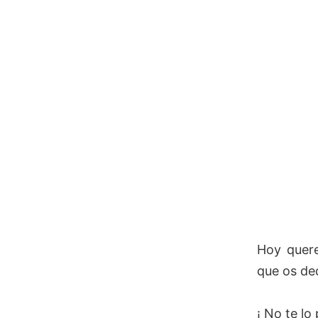
Hoy quere
que os ded
¡ No te lo