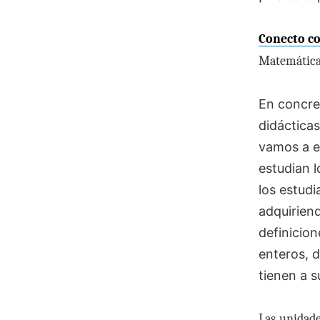
Conecto co
Matemáticas
En concre
didácticas
vamos a es
estudian 
los estud
adquiriend
definicio
enteros, 
tienen a s
Las unidade