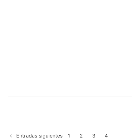
Navegación
Entradas siguientes
1
2
3
4