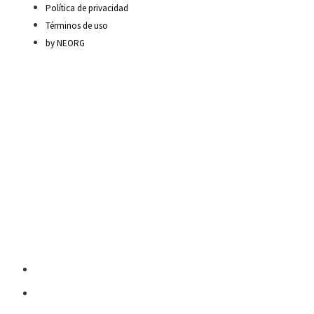
Política de privacidad
Términos de uso
by NEORG
Material Escolar
Escritura sobre papel