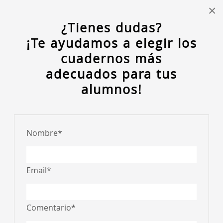
×
¿Tienes dudas?
¡Te ayudamos a elegir los
Login/Regístrate
Mi lista (0)
cuadernos más
CREA TU LISTA DE MATERIAL ESCOLAR
adecuados para tus
alumnos!
MENU
Nombre
*
Consultar guía
Inicio
· Crear una nueva lista
Email
*
FILTROS
RESET
Comentario
*