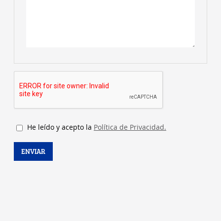
Características
Novedades
Tipo de producto
Formato
Rayado
Tapa
He leído y acepto la
Política de Privacidad.
Interior (Agendas)
ENVIAR
Nº de hojas
Color hojas
Color
Sujeción