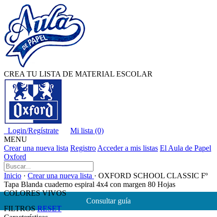
CREA TU LISTA DE MATERIAL ESCOLAR
Login/Regístrate
Mi lista (0)
MENU
Crear una nueva lista
Registro
Acceder a mis listas
El Aula de Papel
Oxford
Inicio
·
Crear una nueva lista
· OXFORD SCHOOL CLASSIC Fº
Tapa Blanda cuaderno espiral 4x4 con margen 80 Hojas
COLORES VIVOS
Consultar guía
FILTROS
RESET