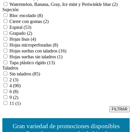
Watermelon, Banana, Gray, Ice mint y Periwinkle blue
(2)
Sujeción
Bloc encolado
(8)
Cierre con gomas
(2)
Espiral
(53)
Grapado
(2)
Hojas lisas
(4)
Hojas microperforadas
(8)
Hojas sueltas con taladros
(16)
Hojas sueltas sin taladros
(1)
Tapa plástico rígido
(13)
Taladros
Sin taladros
(85)
2
(3)
4
(90)
6
(8)
9
(2)
11
(1)
FILTRAR
Gran variedad de promociones disponibles