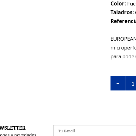
Color:
Fucs
Taladros:
Referenci
EUROPEANB
microperfo
para poder 
-
EWSLETTER
iones y novedades