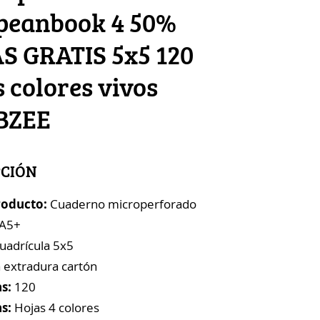
peanbook 4 50%
S GRATIS 5x5 120
 colores vivos
BZEE
PCIÓN
roducto:
Cuaderno microperforado
A5+
uadrícula 5x5
 extradura cartón
s:
120
s:
Hojas 4 colores