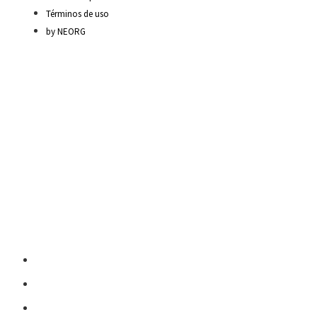
Términos de uso
by NEORG
Material Escolar
Escritura sobre papel
Pedagogía y contenidos