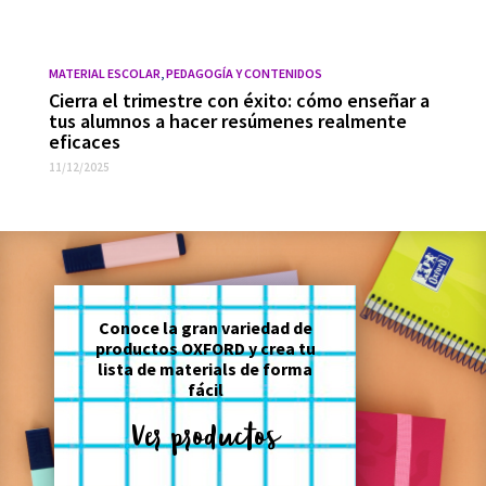
MATERIAL ESCOLAR
,
PEDAGOGÍA Y CONTENIDOS
Cierra el trimestre con éxito: cómo enseñar a
tus alumnos a hacer resúmenes realmente
eficaces
11/12/2025
Conoce la gran variedad de
productos OXFORD y crea tu
lista de materials de forma
fácil
Ver productos