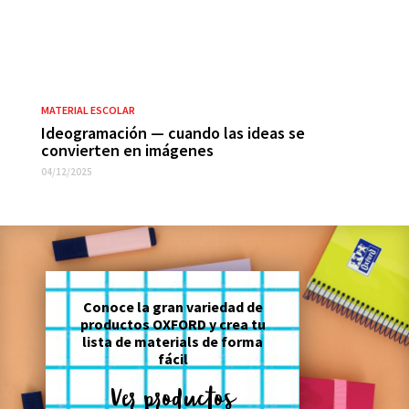
MATERIAL ESCOLAR
Ideogramación — cuando las ideas se
convierten en imágenes
04/12/2025
Conoce la gran variedad de
productos OXFORD y crea tu
lista de materials de forma
fácil
Ver productos