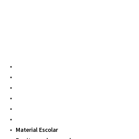
Material Escolar
Escritura sobre papel
Pedagogía y contenidos
Fuera del aula
Oxford Challenge
Sostenibilidad
Material Escolar