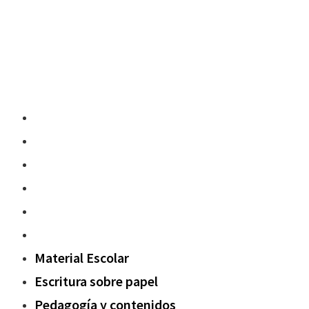
Material Escolar
Escritura sobre papel
Pedagogía y contenidos
Fuera del aula
Oxford Challenge
Sostenibilidad
Material Escolar
Escritura sobre papel
Pedagogía y contenidos