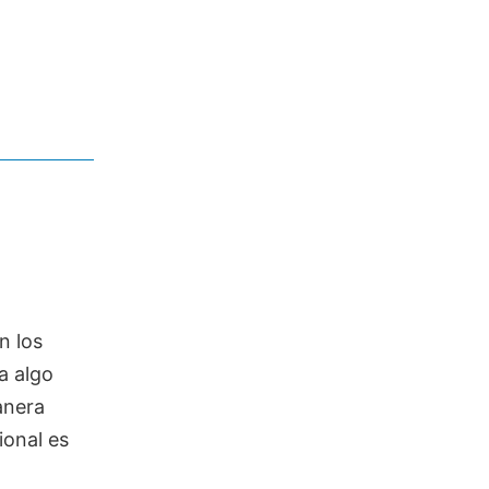
n los
a algo
anera
ional es