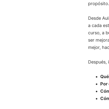
propósito
Desde Aul
a cada est
curso, a 
ser mejora
mejor, ha
Después, i
Qué
Por 
Cómo
Cómo