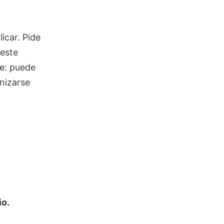
icar. Pide
 este
me: puede
anizarse
io.