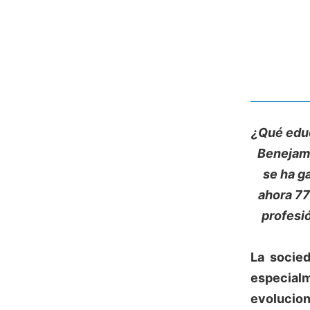
¿Qué educ
Benejam,
se ha g
ahora 77
profesió
La socie
especial
evolucion