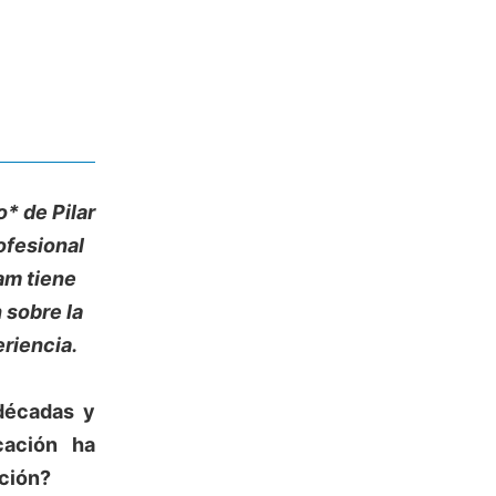
* de Pilar
ofesional
am tiene
 sobre la
eriencia.
décadas y
cación ha
ción?