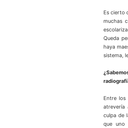
Es cierto 
muchas c
escolariza
Queda pen
haya maes
sistema, le
¿Sabemos 
radiograf
Entre los
atrevería
culpa de 
que uno 