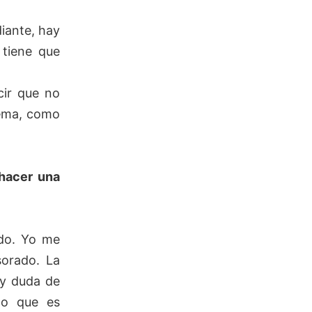
diante, hay
tiene que
cir que no
tema, como
 hacer una
odo. Yo me
sorado. La
ay duda de
to que es