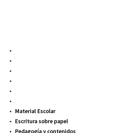
Material Escolar
Escritura sobre papel
Pedagogía y contenidos
Fuera del aula
Oxford Challenge
Sostenibilidad
Material Escolar
Escritura sobre papel
Pedagogía y contenidos