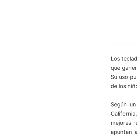
Los tecla
que ganen 
Su uso pu
de los niñ
Según un 
Californi
mejores r
apuntan a