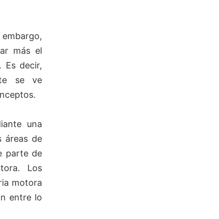
n embargo,
tar más el
 Es decir,
ste se ve
onceptos.
iante una
s áreas de
e parte de
tora. Los
ria motora
n entre lo