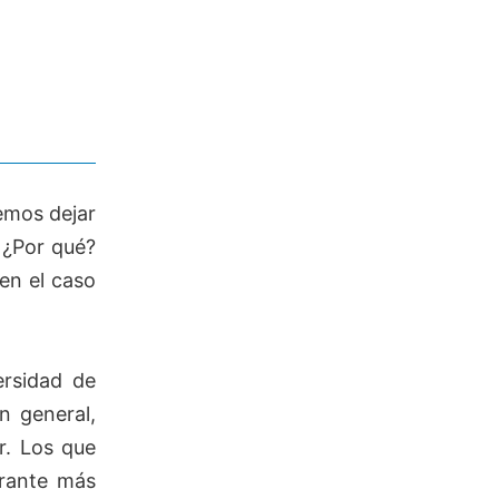
emos dejar
. ¿Por qué?
en el caso
ersidad de
n general,
r. Los que
urante más