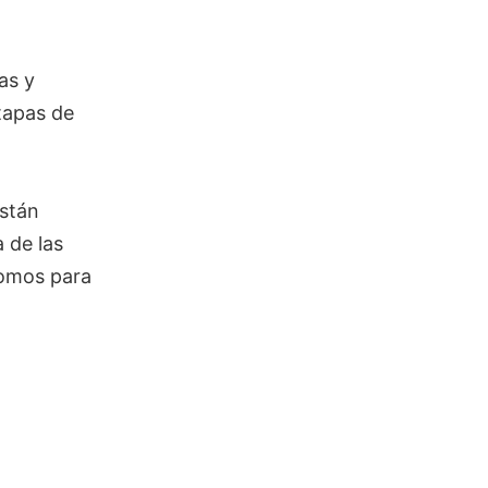
as y
tapas de
Están
a de las
romos para