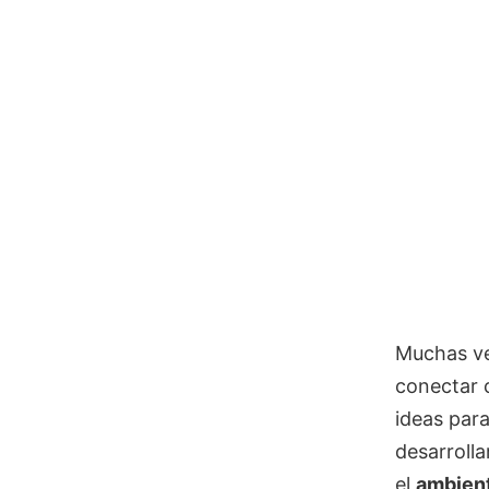
Muchas ve
conectar 
ideas par
desarroll
el
ambient