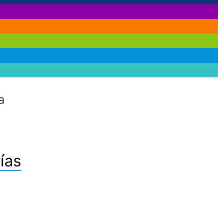
a
ías