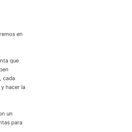
aremos en
unta que
eben
, cada
y hacer la
con un
ntas para