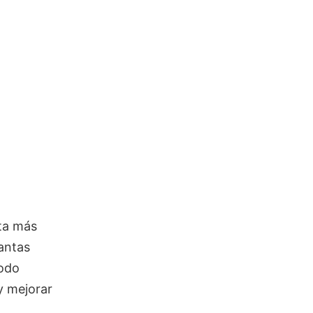
sta más
antas
todo
y mejorar