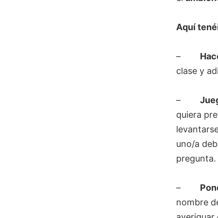
Aquí tené
–
Hac
clase y ad
–
Jueg
quiera pr
levantars
uno/a deb
pregunta.
–
Pone
nombre de
averiguar