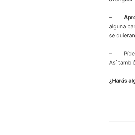
–
Apro
alguna can
se quieran
– Pídele
Así tambi
¿Harás al