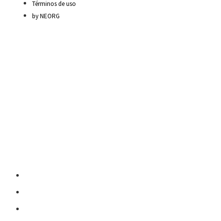
Términos de uso
by NEORG
Material Escolar
Escritura sobre papel
Pedagogía y contenidos