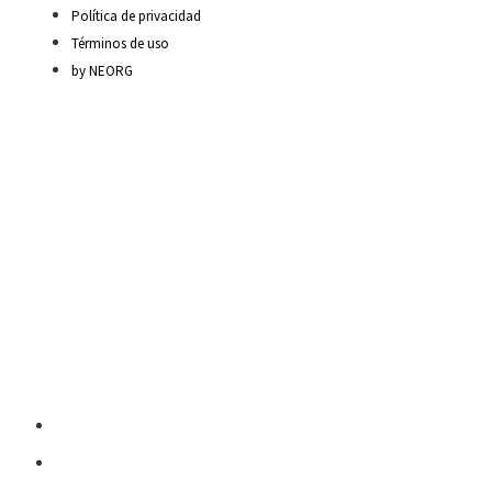
Política de privacidad
Términos de uso
by NEORG
Material Escolar
Escritura sobre papel