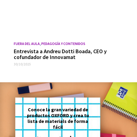
FUERA DEL AULA
,
PEDAGOGÍA Y CONTENIDOS
Entrevista a Andreu Dotti Boada, CEO y
cofundador de Innovamat
30/10/2025
Conoce la gran variedad de
productos OXFORD y crea tu
lista de materials de forma
fácil