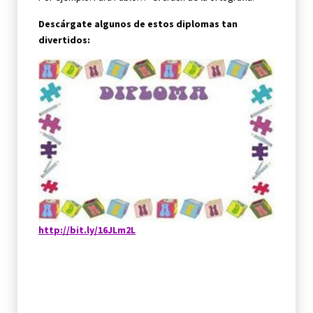
Descárgate algunos de estos diplomas tan
divertidos:
http://bit.ly/16JLm2L