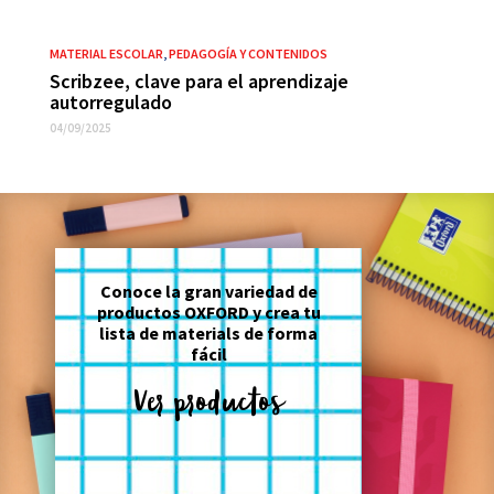
MATERIAL ESCOLAR
,
PEDAGOGÍA Y CONTENIDOS
Scribzee, clave para el aprendizaje
autorregulado
04/09/2025
Conoce la gran variedad de
productos OXFORD y crea tu
lista de materials de forma
fácil
Ver productos