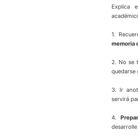
Explica 
académic
1. Recue
memoria 
2. No se 
quedarse 
3. Ir an
servirá pa
4.
Prepa
desarrolle