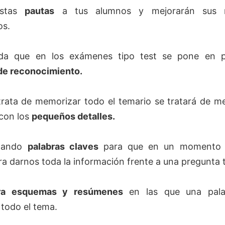
estas
pautas
a tus alumnos y mejorarán sus r
os.
rda que en los exámenes tipo test se pone en pr
de reconocimiento.
trata de memorizar todo el temario se tratará de m
con los
pequeños detalles.
otando
palabras claves
para que en un momento 
ra darnos toda la información frente a una pregunta t
ra esquemas y resúmenes
en las que una pala
 todo el tema.