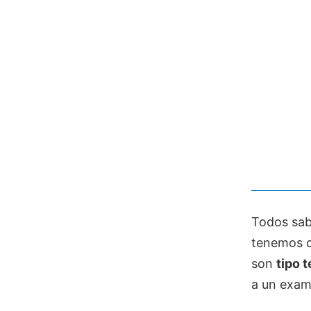
Todos sab
tenemos 
son
tipo t
a un exame