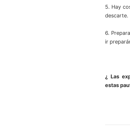
5. Hay co
descarte.
6. Prepar
ir prepará
¿ Las exp
estas pau