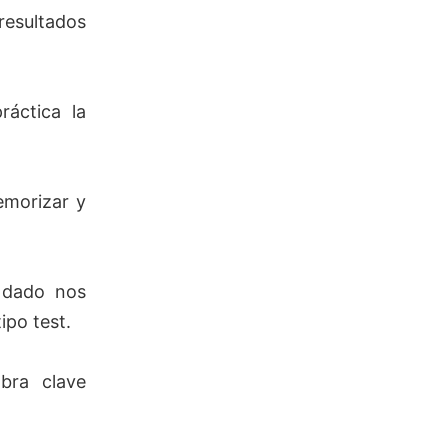
esultados
áctica la
emorizar y
dado nos
ipo test.
bra clave