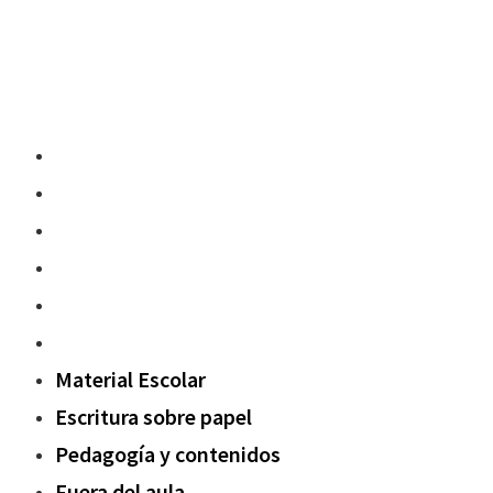
Material Escolar
Escritura sobre papel
Pedagogía y contenidos
Fuera del aula
Oxford Challenge
Sostenibilidad
Material Escolar
Escritura sobre papel
Pedagogía y contenidos
Fuera del aula