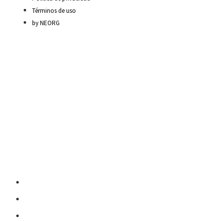
Términos de uso
by NEORG
Material Escolar
Escritura sobre papel
Pedagogía y contenidos