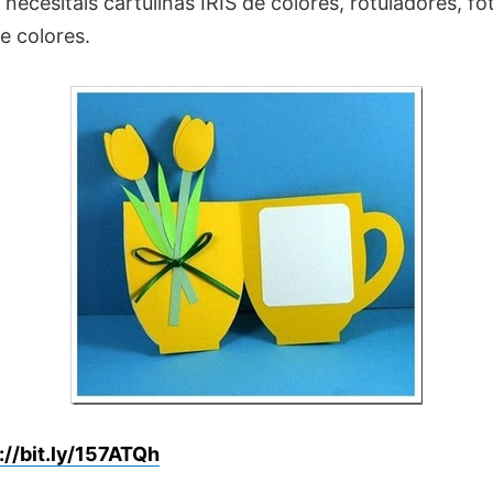
 necesitáis cartulinas IRIS de colores, rotuladores, fo
de colores.
://bit.ly/157ATQh