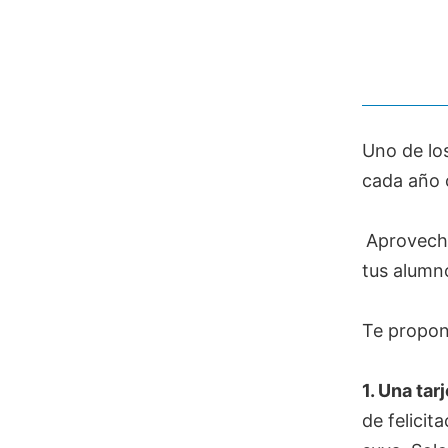
Uno de los
cada año 
Aprovecha
tus alumn
Te propon
1. Una tar
de felici