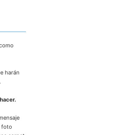
como
e harán
.
 hacer.
 mensaje
 foto