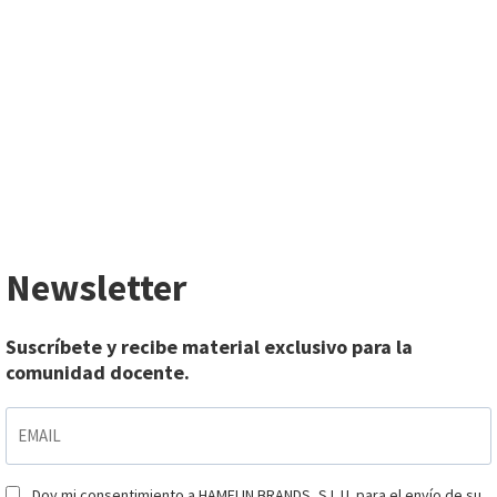
Newsletter
Suscríbete y recibe material exclusivo para la
comunidad docente.
EMAIL
*
Doy mi consentimiento a HAMELIN BRANDS, S.L.U. para el envío de su
Consentimiento
*