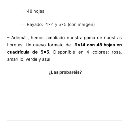
48 hojas
·
Rayado:
4×4 y 5×5 (con margen)
·
–
Además, hemos ampliado nuestra gama de nuestras
libretas. Un nuevo formato de
9×14 con 48 hojas en
cuadrícula de 5×5
. Disponible en 4 colores: rosa,
amarillo, verde y azul
.
¿Las probaréis?