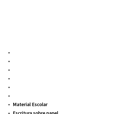
Material Escolar
Escritura sobre papel
Pedagogía y contenidos
Fuera del aula
Oxford Challenge
Sostenibilidad
Material Escolar
Escritura sobre papel