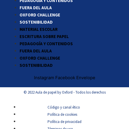
PEDAGOGÍA Y CONTENIDOS
FUERA DEL AULA
OXFORD CHALLENGE
SOSTENIBILIDAD
MATERIAL ESCOLAR
ESCRITURA SOBRE PAPEL
PEDAGOGÍA Y CONTENIDOS
FUERA DEL AULA
OXFORD CHALLENGE
SOSTENIBILIDAD
Instagram
Facebook
Envelope
© 2022 Aula de papel by Oxford - Todos los derechos
Código y canal ético
Política de cookies
Política de privacidad
Términos de uso