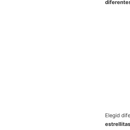
diferentes
Elegid dif
estrellita