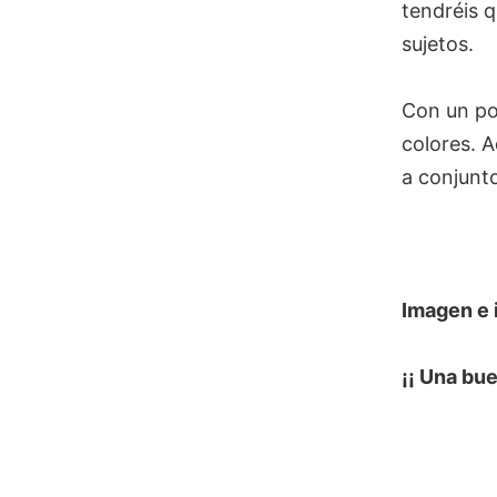
tendréis q
sujetos.
Con un po
colores. 
a conjunt
Imagen e 
¡¡ Una bu