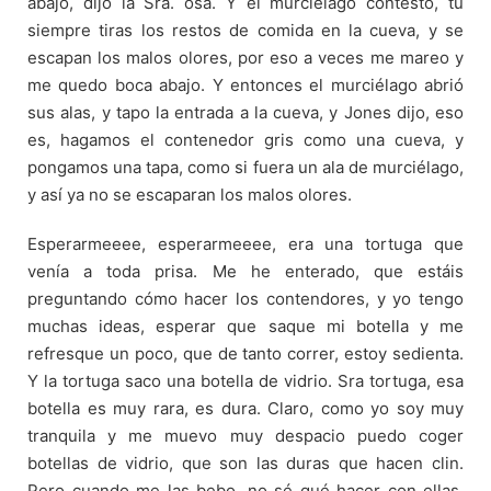
abajo, dijo la Sra. osa. Y el murciélago contesto, tú
siempre tiras los restos de comida en la cueva, y se
escapan los malos olores, por eso a veces me mareo y
me quedo boca abajo. Y entonces el murciélago abrió
sus alas, y tapo la entrada a la cueva, y Jones dijo, eso
es, hagamos el contenedor gris como una cueva, y
pongamos una tapa, como si fuera un ala de murciélago,
y así ya no se escaparan los malos olores.
Esperarmeeee, esperarmeeee, era una tortuga que
venía a toda prisa. Me he enterado, que estáis
preguntando cómo hacer los contendores, y yo tengo
muchas ideas, esperar que saque mi botella y me
refresque un poco, que de tanto correr, estoy sedienta.
Y la tortuga saco una botella de vidrio. Sra tortuga, esa
botella es muy rara, es dura. Claro, como yo soy muy
tranquila y me muevo muy despacio puedo coger
botellas de vidrio, que son las duras que hacen clin.
Pero cuando me las bebo, no sé qué hacer con ellas,