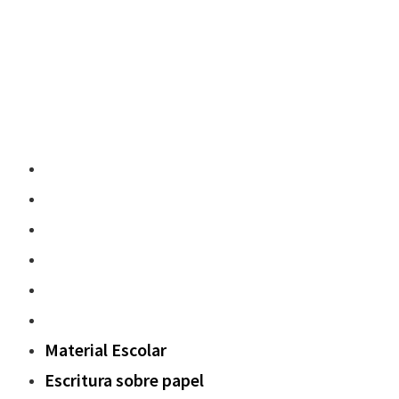
Material Escolar
Escritura sobre papel
Pedagogía y contenidos
Fuera del aula
Oxford Challenge
Sostenibilidad
Material Escolar
Escritura sobre papel