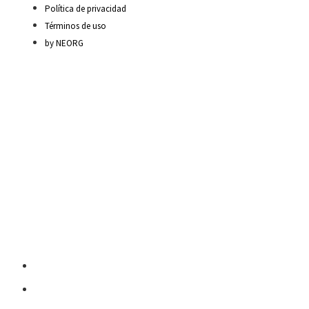
Política de privacidad
Términos de uso
by NEORG
Material Escolar
Escritura sobre papel