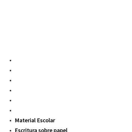
Material Escolar
Escritura sobre papel
Pedagogía y contenidos
Fuera del aula
Oxford Challenge
Sostenibilidad
Material Escolar
Escritura sobre papel