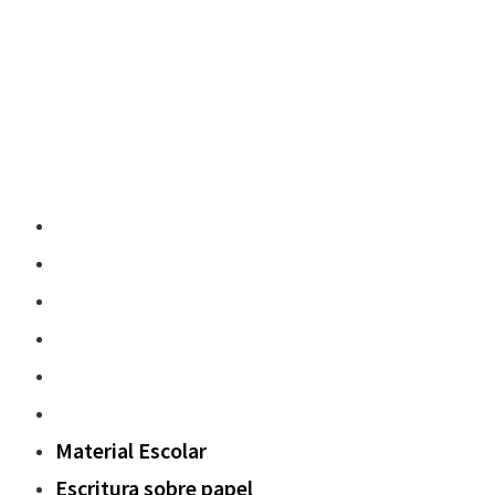
Material Escolar
Escritura sobre papel
Pedagogía y contenidos
Fuera del aula
Oxford Challenge
Sostenibilidad
Material Escolar
Escritura sobre papel