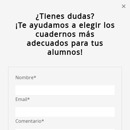
×
¿Tienes dudas?
¡Te ayudamos a elegir los
Login/Regístrate
Mi lista (0)
cuadernos más
CREA TU LISTA DE MATERIAL ESCOLAR
adecuados para tus
alumnos!
MENU
Nombre
*
Usuario registrado
Email
*
Usuario
Comentario
*
Password