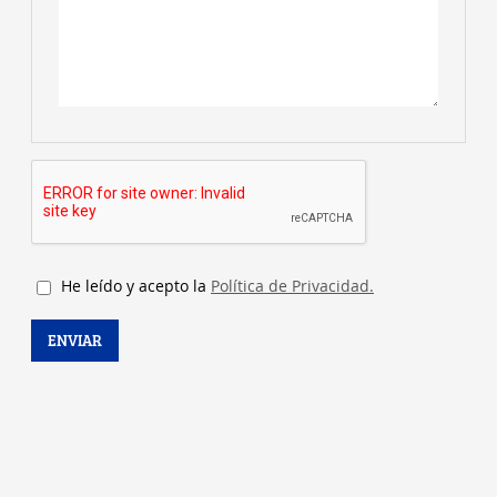
Ha olvidado su contraseña?
Entrar
Registro de nuevo usuario
Sus datos de acceso
He leído y acepto la
Política de Privacidad.
Usuario
ENVIAR
Password
Repetir Password