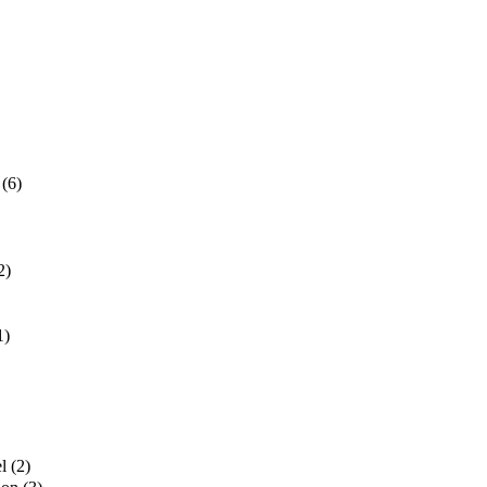
o
(6)
2)
1)
el
(2)