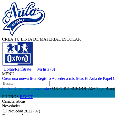
CREA TU LISTA DE MATERIAL ESCOLAR
Login/Regístrate
Mi lista (0)
MENU
Crear una nueva lista
Registro
Acceder a mis listas
El Aula de Papel 
Inicio
·
Crear una nueva lista
· OXFORD SCHOOL A5+ Tapa Blanda lib
FILTROS
RESET
Características
Novedades
Novedad 2022
(97)