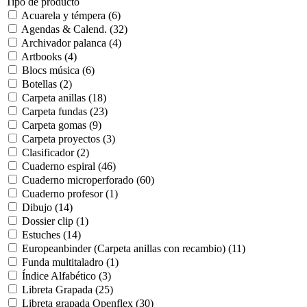
Tipo de producto
Acuarela y témpera
(6)
Agendas & Calend.
(32)
Archivador palanca
(4)
Artbooks
(4)
Blocs música
(6)
Botellas
(2)
Carpeta anillas
(18)
Carpeta fundas
(23)
Carpeta gomas
(9)
Carpeta proyectos
(3)
Clasificador
(2)
Cuaderno espiral
(46)
Cuaderno microperforado
(60)
Cuaderno profesor
(1)
Dibujo
(14)
Dossier clip
(1)
Estuches
(14)
Europeanbinder (Carpeta anillas con recambio)
(11)
Funda multitaladro
(1)
Índice Alfabético
(3)
Libreta Grapada
(25)
Libreta grapada Openflex
(30)