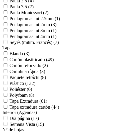
Pauta 2.5
(4)
Pauta 3.5
(7)
Pauta Montessori
(2)
Pentagramas int 2.5mm
(1)
Pentagramas int 2mm
(3)
Pentagramas int 3mm
(1)
Pentagramas int 4mm
(1)
Seyés (milim. Francés)
(7)
Tapa
Blanda
(3)
Cartón plastificado
(49)
Cartón reforzado
(2)
Cartulina rígida
(3)
Paquete retráctil
(8)
Plástico
(132)
Poliéster
(6)
Polyfoam
(8)
Tapa Extradura
(61)
Tapa extradura cartón
(44)
Interior (Agendas)
Día página
(17)
Semana Vista
(15)
Nº de hojas