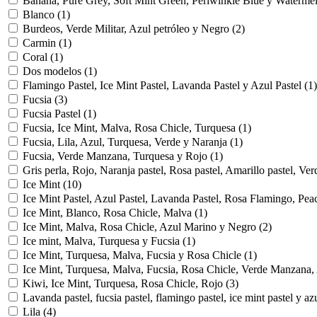
Banana, Pure Grey, Soft Mint Green, Periwinkle Blue y Waterm
Blanco
(1)
Burdeos, Verde Militar, Azul petróleo y Negro
(2)
Carmin
(1)
Coral
(1)
Dos modelos
(1)
Flamingo Pastel, Ice Mint Pastel, Lavanda Pastel y Azul Pastel
(1)
Fucsia
(3)
Fucsia Pastel
(1)
Fucsia, Ice Mint, Malva, Rosa Chicle, Turquesa
(1)
Fucsia, Lila, Azul, Turquesa, Verde y Naranja
(1)
Fucsia, Verde Manzana, Turquesa y Rojo
(1)
Gris perla, Rojo, Naranja pastel, Rosa pastel, Amarillo pastel, V
Ice Mint
(10)
Ice Mint Pastel, Azul Pastel, Lavanda Pastel, Rosa Flamingo, Pe
Ice Mint, Blanco, Rosa Chicle, Malva
(1)
Ice Mint, Malva, Rosa Chicle, Azul Marino y Negro
(2)
Ice mint, Malva, Turquesa y Fucsia
(1)
Ice Mint, Turquesa, Malva, Fucsia y Rosa Chicle
(1)
Ice Mint, Turquesa, Malva, Fucsia, Rosa Chicle, Verde Manzana, 
Kiwi, Ice Mint, Turquesa, Rosa Chicle, Rojo
(3)
Lavanda pastel, fucsia pastel, flamingo pastel, ice mint pastel y az
Lila
(4)