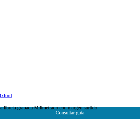
Oxford
reta grapada Milimetrado con margen surtido
Consultar guía