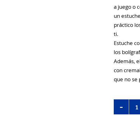
a juego o 
un estuche 
práctico 
ti.
Estuche co
los bolígr
Además, el
con cremal
que no se 
-