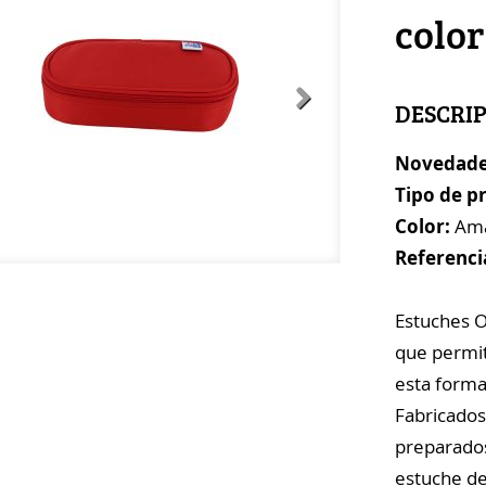
color
DESCRI
Novedade
Tipo de p
Color:
Amar
Referenci
Estuches 
que permit
esta form
Fabricados
preparados
estuche de